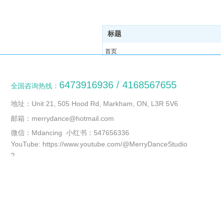
标题
首页
培训课程
关于我们
6473916936 / 4168567655
全国咨询热线：
照片集锦
新闻资讯
地址：Unit 21, 505 Hood Rd, Markham, ON, L3R 5V6
联系我们
邮箱：merrydance@hotmail.com
微信：Mdancing 小红书：547656336
YouTube: https://www.youtube.com/@MerryDanceStudio
?